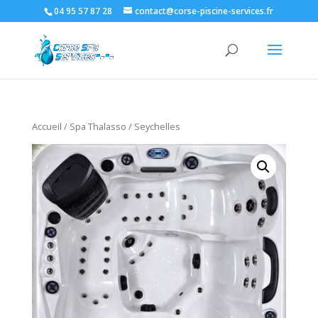
04 95 57 87 28
contact@corse-piscine-services.fr
Accueil
/
Spa Thalasso
/ Seychelles